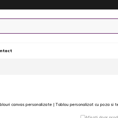
ntact
blouri canvas personalizate | Tablou personalizat cu poza si t
Afisati doar prod