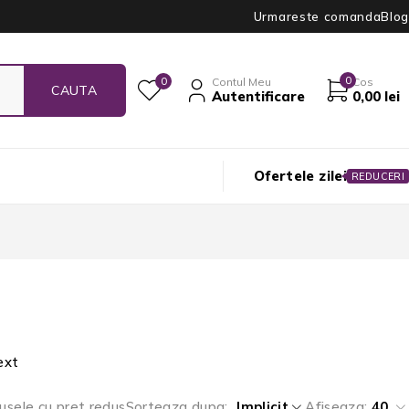
Urmareste comanda
Blog
0
0
Contul Meu
Cos
Autentificare
0,00
lei
Ofertele zilei
REDUCERI
ext
usele cu pret redus
Sorteaza dupa
Implicit
Afiseaza:
40