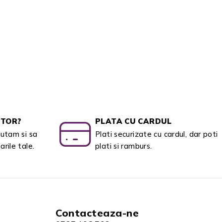
UTOR?
PLATA CU CARDUL
jutam si sa
Plati securizate cu cardul, dar poti
rile tale.
plati si ramburs.
Contacteaza-ne