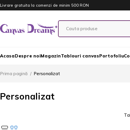
Livrare gratuita la comenzi de minim 500 RON
Acasa
Despre noi
Magazin
Tablouri canvas
Portofoliu
Co
Prima pagină
/
Personalizat
Personalizat
Ta