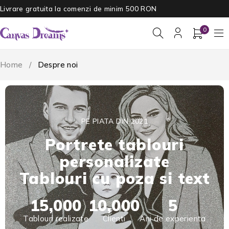
Livrare gratuita la comenzi de minim 500 RON
0
Home
/
Despre noi
PE PIATA DIN 2021
Portrete tablouri
personalizate
Tablouri cu poza si text
15,000
10,000
5
Tablouri realizate
Clienti
Ani de experienta