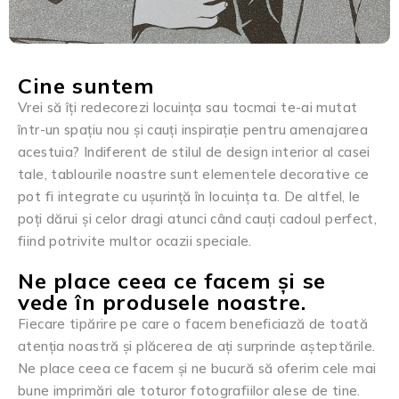
Cine suntem
Vrei să îți redecorezi locuința sau tocmai te-ai mutat
într-un spațiu nou și cauți inspirație pentru amenajarea
acestuia? Indiferent de stilul de design interior al casei
tale, tablourile noastre sunt elementele decorative ce
pot fi integrate cu ușurință în locuința ta. De altfel, le
poți dărui și celor dragi atunci când cauți cadoul perfect,
fiind potrivite multor ocazii speciale.
Ne place ceea ce facem și se
vede în produsele noastre.
Fiecare tipărire pe care o facem beneficiază de toată
atenția noastră și plăcerea de ați surprinde așteptările.
Ne place ceea ce facem și ne bucură să oferim cele mai
bune imprimări ale toturor fotografiilor alese de tine.