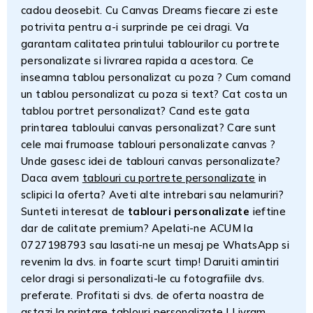
cadou deosebit. Cu Canvas Dreams fiecare zi este
potrivita pentru a-i surprinde pe cei dragi. Va
garantam calitatea printului tablourilor cu portrete
personalizate si livrarea rapida a acestora. Ce
inseamna tablou personalizat cu poza ? Cum comand
un tablou personalizat cu poza si text? Cat costa un
tablou portret personalizat? Cand este gata
printarea tabloului canvas personalizat? Care sunt
cele mai frumoase tablouri personalizate canvas ?
Unde gasesc idei de tablouri canvas personalizate?
Daca avem
tablouri cu portrete personalizate
in
sclipici la oferta? Aveti alte intrebari sau nelamuriri?
Sunteti interesat de
tablouri personalizate
ieftine
dar de calitate premium? Apelati-ne ACUM la
0727198793 sau lasati-ne un mesaj pe WhatsApp si
revenim la dvs. in foarte scurt timp! Daruiti amintiri
celor dragi si personalizati-le cu fotografiile dvs.
preferate. Profitati si dvs. de oferta noastra de
astazi la printare tablouri personalizate ! Livram