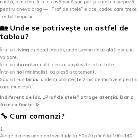
nuntă, o mutare într-o casă nouă sau pur și simplu o surpriză
pentru cineva drag — „Praf de stele” e acel cadou care trece
testul timpului.
🏡 Unde se potrivește un astfel de
tablou?
Într-un
living
cu pereți neutri, unde lumina naturală îl pune în
valoare.
Într-un
dormitor
cald, pentru un plus de intimitate.
Într-un
hol
minimalist, ca piesă-statement.
Sau într-un
birou
, unde îți amintește zilnic de motivele pentru
care muncești.
Indiferent de loc, „Praf de stele” atrage atenția. Dar o
face cu finețe. ✨
🔧 Cum comanzi?
Alege dimensiunea potrivită (de la 50×70 până la 100×140