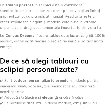
Un
tablou portret în sclipici
este o combinație
spectaculoasă între un portret clasic pe canvas și un finisaj
unic realizat cu sclipici aplicat manual. Rezultatul este un
efect strălucitor, elegant și modern, care pune în valoare
chipurile celor dragi sau momentele importante din viața ta.
La
Canvas Dreams
, fiecare tablou este lucrat cu grijă, 100%
manual, astfel încât fiecare piesă să fie unică și să transmită
emoție.
De ce să alegi tablouri cu
sclipici personalizate?
✔️ Sunt
cadouri personalizate premium
– ideale pentru
aniversări, nunți, botezuri, zile onomastice sau chiar fără
ocazii speciale.
✔️ Adaugă
strălucire și eleganță
oricărei încăperi.
✔️ Se potrivesc atât într-un decor modern, cât și într-unul