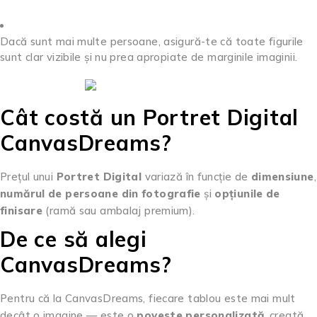
Dacă sunt mai multe persoane, asigură-te că toate figurile
sunt clar vizibile și nu prea apropiate de marginile imaginii.
Cât costă un Portret Digital
CanvasDreams?
Prețul unui
Portret Digital
variază în funcție de
dimensiune
,
numărul de persoane din fotografie
și
opțiunile de
finisare
(ramă sau ambalaj premium).
De ce să alegi
CanvasDreams?
Pentru că la CanvasDreams, fiecare tablou este mai mult
decât o imagine — este o
poveste personalizată
, creată