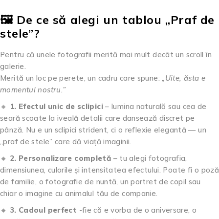
🖼️ De ce să alegi un tablou „Praf de
stele”?
Pentru că unele fotografii merită mai mult decât un scroll în
galerie.
Merită un loc pe perete, un cadru care spune:
„Uite, ăsta e
momentul nostru.”
🔸
1. Efectul unic de sclipici
– lumina naturală sau cea de
seară scoate la iveală detalii care dansează discret pe
pânză. Nu e un sclipici strident, ci o reflexie elegantă — un
„praf de stele” care dă viață imaginii.
🔸
2. Personalizare completă
– tu alegi fotografia,
dimensiunea, culorile și intensitatea efectului. Poate fi o poză
de familie, o fotografie de nuntă, un portret de copil sau
chiar o imagine cu animalul tău de companie.
🔸
3. Cadoul perfect
-fie că e vorba de o aniversare, o