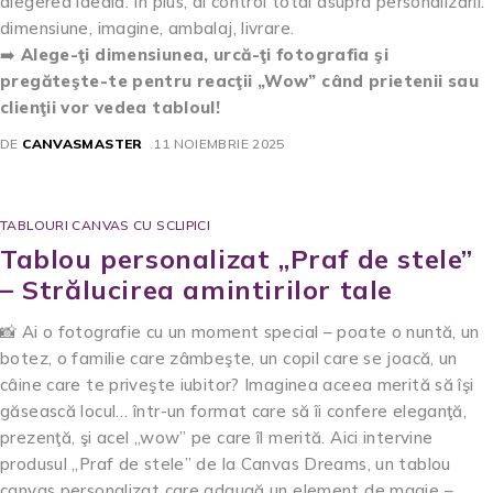
alegerea ideală. În plus, ai control total asupra personalizării:
dimensiune, imagine, ambalaj, livrare.
➡️
Alege-ţi dimensiunea, urcă-ţi fotografia şi
pregăteşte-te pentru reacţii „Wow” când prietenii sau
clienţii vor vedea tabloul!
DE
CANVASMASTER
11 NOIEMBRIE 2025
TABLOURI CANVAS CU SCLIPICI
Tablou personalizat „Praf de stele”
– Strălucirea amintirilor tale
📸 Ai o fotografie cu un moment special – poate o nuntă, un
botez, o familie care zâmbeşte, un copil care se joacă, un
câine care te priveşte iubitor? Imaginea aceea merită să îşi
găsească locul… într-un format care să îi confere eleganţă,
prezenţă, şi acel „wow” pe care îl merită. Aici intervine
produsul „Praf de stele” de la Canvas Dreams, un tablou
canvas personalizat care adaugă un element de magie –