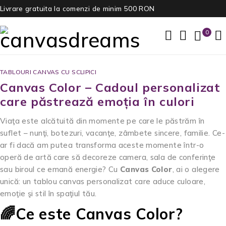
Livrare gratuita la comenzi de minim 500 RON
0
TABLOURI CANVAS CU SCLIPICI
Canvas Color – Cadoul personalizat
care păstrează emoția în culori
Viaţa este alcătuită din momente pe care le păstrăm în
suflet – nunţi, botezuri, vacanţe, zâmbete sincere, familie. Ce-
ar fi dacă am putea transforma aceste momente într-o
operă de artă care să decoreze camera, sala de conferinţe
sau biroul ce emană energie? Cu
Canvas Color
, ai o alegere
unică: un tablou canvas personalizat care aduce culoare,
emoţie şi stil în spaţiul tău.
🌈Ce este Canvas Color?