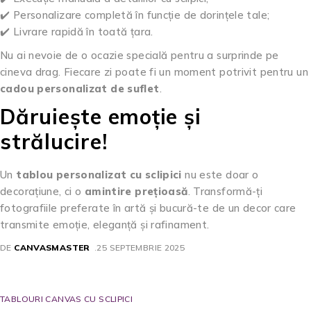
✔️ Personalizare completă în funcție de dorințele tale;
✔️ Livrare rapidă în toată țara.
Nu ai nevoie de o ocazie specială pentru a surprinde pe
cineva drag. Fiecare zi poate fi un moment potrivit pentru un
cadou personalizat de suflet
.
Dăruiește emoție și
strălucire!
Un
tablou personalizat cu sclipici
nu este doar o
decorațiune, ci o
amintire prețioasă
. Transformă-ți
fotografiile preferate în artă și bucură-te de un decor care
transmite emoție, eleganță și rafinament.
DE
CANVASMASTER
25 SEPTEMBRIE 2025
TABLOURI CANVAS CU SCLIPICI