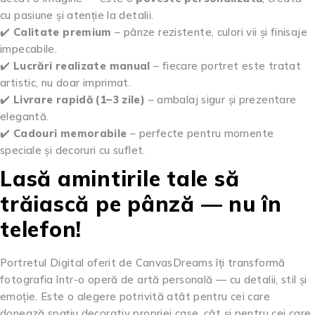
cu pasiune și atenție la detalii.
✔️
Calitate premium
– pânze rezistente, culori vii și finisaje
impecabile.
✔️
Lucrări realizate manual
– fiecare portret este tratat
artistic, nu doar imprimat.
✔️
Livrare rapidă (1–3 zile)
– ambalaj sigur și prezentare
elegantă.
✔️
Cadouri memorabile
– perfecte pentru momente
speciale și decoruri cu suflet.
Lasă amintirile tale să
trăiască pe pânză — nu în
telefon!
Portretul Digital oferit de CanvasDreams îți transformă
fotografia într-o operă de artă personală — cu detalii, stil și
emoție. Este o alegere potrivită atât pentru cei care
donează spațiu decorativ propriei case, cât și pentru cei care