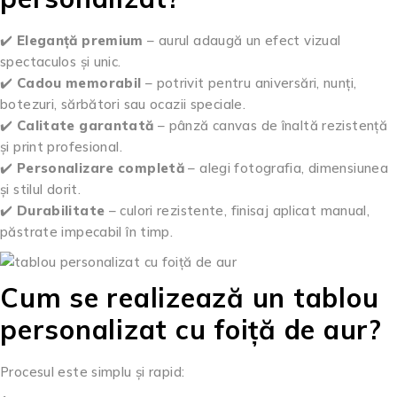
✔️
Eleganță premium
– aurul adaugă un efect vizual
spectaculos și unic.
✔️
Cadou memorabil
– potrivit pentru aniversări, nunți,
botezuri, sărbători sau ocazii speciale.
✔️
Calitate garantată
– pânză canvas de înaltă rezistență
și print profesional.
✔️
Personalizare completă
– alegi fotografia, dimensiunea
și stilul dorit.
✔️
Durabilitate
– culori rezistente, finisaj aplicat manual,
păstrate impecabil în timp.
Cum se realizează un tablou
personalizat cu foiță de aur?
Procesul este simplu și rapid: