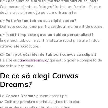
👉 Care sunt cele mai frumoase tablouri cu sclipici?
Cele personalizate cu fotografiile tale preferate – fiecare
devine unic prin emoția pe care o transmite.
👉 Pot oferi un tablou cu sclipici cadou?
Da! Este cadoul ideal pentru cei dragi, indiferent de ocazie.
👉 În cât timp este gata un tablou personalizat?
În general, tablourile sunt finalizate rapid și livrate în doar
câteva zile lucrătoare.
👉 Cum pot găsi idei de tablouri canvas cu sclipici?
Pe site-ul
canvasdreams.ro/
găsești o galerie completă de
modele și inspirație.
De ce să alegi Canvas
Dreams?
La
Canvas Dreams
punem accent pe:
✔️ Calitate premium a printului și materialelor;
✔️ Execuție manuală a detaliilor cu sclipici;