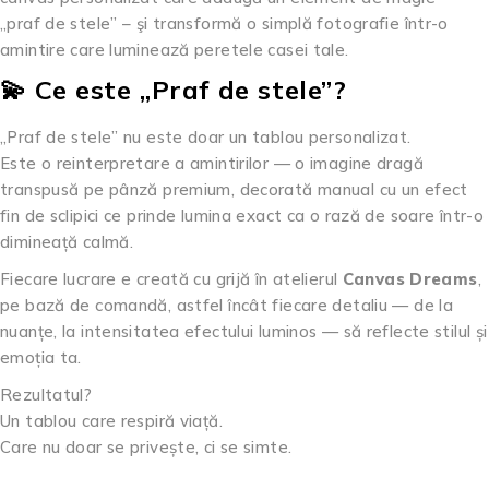
„praf de stele” – şi transformă o simplă fotografie într-o
amintire care luminează peretele casei tale.
💫 Ce este „Praf de stele”?
„Praf de stele” nu este doar un tablou personalizat.
Este o reinterpretare a amintirilor — o imagine dragă
transpusă pe pânză premium, decorată manual cu un efect
fin de sclipici ce prinde lumina exact ca o rază de soare într-o
dimineață calmă.
Fiecare lucrare e creată cu grijă în atelierul
Canvas Dreams
,
pe bază de comandă, astfel încât fiecare detaliu — de la
nuanțe, la intensitatea efectului luminos — să reflecte stilul și
emoția ta.
Rezultatul?
Un tablou care respiră viață.
Care nu doar se privește, ci se simte.