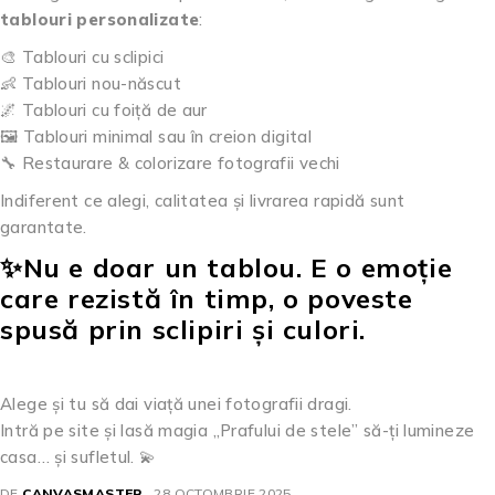
tablouri personalizate
:
🎨 Tablouri cu sclipici
👶 Tablouri nou-născut
🌌 Tablouri cu foiță de aur
🖼️ Tablouri minimal sau în creion digital
🔧 Restaurare & colorizare fotografii vechi
Indiferent ce alegi, calitatea și livrarea rapidă sunt
garantate.
✨Nu e doar un tablou. E o emoție
care rezistă în timp, o poveste
spusă prin sclipiri și culori.
Alege și tu să dai viață unei fotografii dragi.
Intră pe site și lasă magia „Prafului de stele” să-ți lumineze
casa… și sufletul. 💫
DE
CANVASMASTER
28 OCTOMBRIE 2025