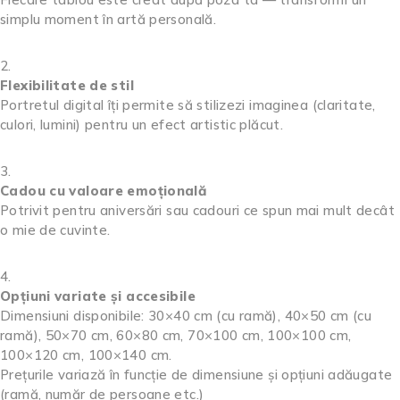
simplu moment în artă personală.
Flexibilitate de stil
Portretul digital îți permite să stilizezi imaginea (claritate,
culori, lumini) pentru un efect artistic plăcut.
Cadou cu valoare emoțională
Potrivit pentru aniversări sau cadouri ce spun mai mult decât
o mie de cuvinte.
Opțiuni variate și accesibile
Dimensiuni disponibile: 30×40 cm (cu ramă), 40×50 cm (cu
ramă), 50×70 cm, 60×80 cm, 70×100 cm, 100×100 cm,
100×120 cm, 100×140 cm.
Prețurile variază în funcție de dimensiune și opțiuni adăugate
(ramă, număr de persoane etc.)