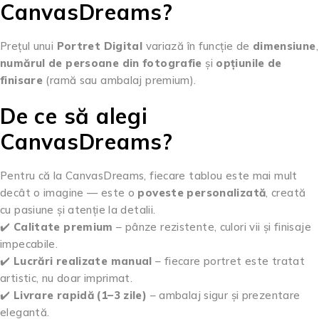
CanvasDreams?
Prețul unui
Portret Digital
variază în funcție de
dimensiune
,
numărul de persoane din fotografie
și
opțiunile de
finisare
(ramă sau ambalaj premium).
De ce să alegi
CanvasDreams?
Pentru că la CanvasDreams, fiecare tablou este mai mult
decât o imagine — este o
poveste personalizată
, creată
cu pasiune și atenție la detalii.
✔️
Calitate premium
– pânze rezistente, culori vii și finisaje
impecabile.
✔️
Lucrări realizate manual
– fiecare portret este tratat
artistic, nu doar imprimat.
✔️
Livrare rapidă (1–3 zile)
– ambalaj sigur și prezentare
elegantă.