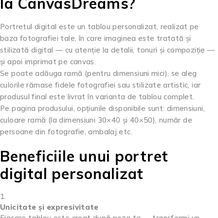
la CanvasDreams?
Portretul digital este un tablou personalizat, realizat pe
baza fotografiei tale, în care imaginea este tratată și
stilizată digital — cu atenție la detalii, tonuri și compoziție —
și apoi imprimat pe canvas.
Se poate adăuga ramă (pentru dimensiuni mici), se aleg
culorile rămase fidele fotografiei sau stilizate artistic, iar
produsul final este livrat în varianta de tablou complet.
Pe pagina produsului, opțiunile disponibile sunt: dimensiuni,
culoare ramă (la dimensiuni 30×40 și 40×50), număr de
persoane din fotografie, ambalaj etc.
Beneficiile unui portret
digital personalizat
Unicitate și expresivitate
Fiecare tablou este creat după poza ta — transformi un