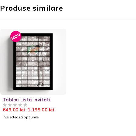
Produse similare
Tablou Lista Invitati
649,00
lei
–
1.199,00
lei
EVALUAT LA
DIN 5
Selectează opțiunile