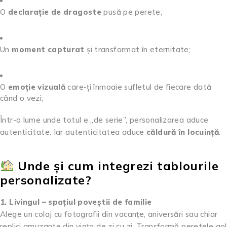
O
declarație de dragoste
pusă pe perete;
Un
moment capturat
și transformat în eternitate;
O
emoție vizuală
care-ți înmoaie sufletul de fiecare dată
când o vezi;
Într-o lume unde totul e „de serie”, personalizarea aduce
autenticitate. Iar autenticitatea aduce
căldură în locuință
.
Unde și cum integrezi tablourile
personalizate?
1. Livingul – spațiul poveștii de familie
Alege un colaj cu fotografii din vacanțe, aniversări sau chiar
replici amuzante din viața de zi cu zi. Transformă peretele gol