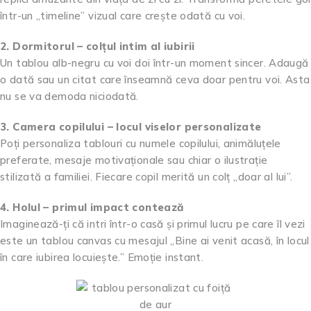
într-un „timeline” vizual care crește odată cu voi.
2. Dormitorul – colțul intim al iubirii
Un tablou alb-negru cu voi doi într-un moment sincer. Adaugă
o dată sau un citat care înseamnă ceva doar pentru voi. Asta
nu se va demoda niciodată.
3. Camera copilului – locul viselor personalizate
Poți personaliza tablouri cu numele copilului, animăluțele
preferate, mesaje motivaționale sau chiar o ilustrație
stilizată a familiei. Fiecare copil merită un colț „doar al lui”.
4. Holul – primul impact contează
Imaginează-ți că intri într-o casă și primul lucru pe care îl vezi
este un tablou canvas cu mesajul „Bine ai venit acasă, în locul
în care iubirea locuiește.” Emoție instant.