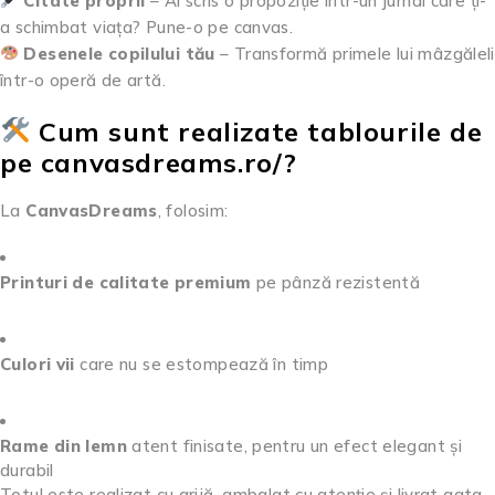
Citate proprii
– Ai scris o propoziție într-un jurnal care ți-
a schimbat viața? Pune-o pe canvas.
Desenele copilului tău
– Transformă primele lui mâzgăleli
într-o operă de artă.
Cum sunt realizate tablourile de
pe canvasdreams.ro/?
La
CanvasDreams
, folosim:
Printuri de calitate premium
pe pânză rezistentă
Culori vii
care nu se estompează în timp
Rame din lemn
atent finisate, pentru un efect elegant și
durabil
Totul este realizat cu grijă, ambalat cu atenție și livrat gata