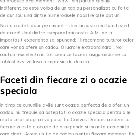
va produce acel moment “wow” din partea cuplului,
indiferent ca este vorba de un tablou personalizat cu foita
de aur sau una dintre numeroasele noastre alte optiuni.
Nu ne credeti doar pe cuvant – clientii nostri multumiti sunt
de acord! Unul dintre cumparatorii nostri, A.M., ne-a
impartasit experienta sa, spunand: “Ii recomand tuturor celor
care vor sa ofere un cadou. O lucrare extraordinara”. Noi
cautam excelenta in tot ceea ce facem, asigurandu-ne ca
tabloul dvs. va lasa o impresie de durata.
Faceti din fiecare zi o ocazie
speciala
In timp ce cununiile civile sunt ocazia perfecta de a oferi un
cadou, nu trebuie sa asteptati o ocazie speciala pentru a le
arata celor dragi ca va pasa. La Canvas Dreams credem ca
fiecare zi este o ocazie de a surprinde si incanta oamenii la
care tineti. Avem un tip de tablou pentru fiecare moment, fie