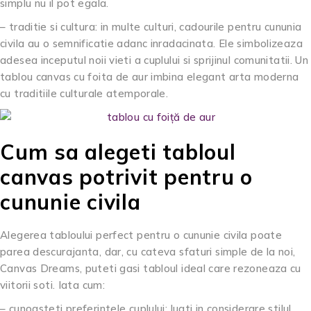
simplu nu il pot egala.
– traditie si cultura: in multe culturi, cadourile pentru cununia
civila au o semnificatie adanc inradacinata. Ele simbolizeaza
adesea inceputul noii vieti a cuplului si sprijinul comunitatii. Un
tablou canvas cu foita de aur imbina elegant arta moderna
cu traditiile culturale atemporale.
Cum sa alegeti tabloul
canvas potrivit pentru o
cununie civila
Alegerea tabloului perfect pentru o cununie civila poate
parea descurajanta, dar, cu cateva sfaturi simple de la noi,
Canvas Dreams, puteti gasi tabloul ideal care rezoneaza cu
viitorii soti. Iata cum:
– cunoasteti preferintele cuplului: luati in considerare stilul