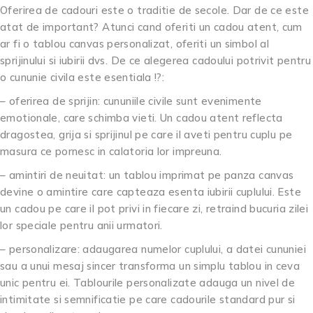
Oferirea de cadouri este o traditie de secole. Dar de ce este
atat de important? Atunci cand oferiti un cadou atent, cum
ar fi o tablou canvas personalizat, oferiti un simbol al
sprijinului si iubirii dvs. De ce alegerea cadoului potrivit pentru
o cununie civila este esentiala !?:
– oferirea de sprijin: cununiile civile sunt evenimente
emotionale, care schimba vieti. Un cadou atent reflecta
dragostea, grija si sprijinul pe care il aveti pentru cuplu pe
masura ce pornesc in calatoria lor impreuna.
– amintiri de neuitat: un tablou imprimat pe panza canvas
devine o amintire care capteaza esenta iubirii cuplului. Este
un cadou pe care il pot privi in fiecare zi, retraind bucuria zilei
lor speciale pentru anii urmatori.
– personalizare: adaugarea numelor cuplului, a datei cununiei
sau a unui mesaj sincer transforma un simplu tablou in ceva
unic pentru ei. Tablourile personalizate adauga un nivel de
intimitate si semnificatie pe care cadourile standard pur si