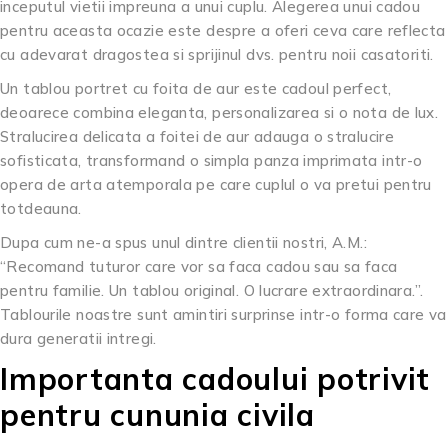
inceputul vietii impreuna a unui cuplu. Alegerea unui cadou
pentru aceasta ocazie este despre a oferi ceva care reflecta
cu adevarat dragostea si sprijinul dvs. pentru noii casatoriti.
Un tablou portret cu foita de aur este cadoul perfect,
deoarece combina eleganta, personalizarea si o nota de lux.
Stralucirea delicata a foitei de aur adauga o stralucire
sofisticata, transformand o simpla panza imprimata intr-o
opera de arta atemporala pe care cuplul o va pretui pentru
totdeauna.
Dupa cum ne-a spus unul dintre clientii nostri, A.M.:
“Recomand tuturor care vor sa faca cadou sau sa faca
pentru familie. Un tablou original. O lucrare extraordinara.”.
Tablourile noastre sunt amintiri surprinse intr-o forma care va
dura generatii intregi.
Importanta cadoului potrivit
pentru cununia civila