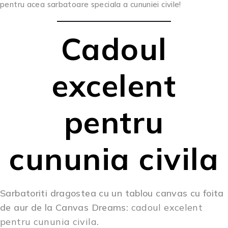
pentru acea sarbatoare speciala a cununiei civile!
Cadoul
excelent
pentru
cununia civila
Sarbatoriti dragostea cu un
tablou canvas cu foita
de aur
de la Canvas Dreams:
cadoul excelent
pentru cununia civila
.