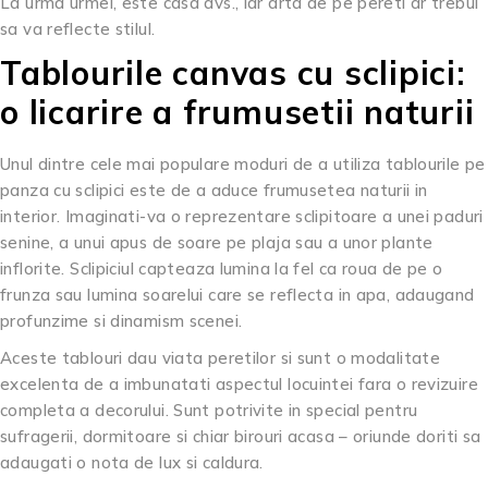
La urma urmei, este casa dvs., iar arta de pe pereti ar trebui
sa va reflecte stilul.
Tablourile canvas cu sclipici:
o licarire a frumusetii naturii
Unul dintre cele mai populare moduri de a utiliza tablourile pe
panza cu sclipici este de a aduce frumusetea naturii in
interior. Imaginati-va o reprezentare sclipitoare a unei paduri
senine, a unui apus de soare pe plaja sau a unor plante
inflorite. Sclipiciul capteaza lumina la fel ca roua de pe o
frunza sau lumina soarelui care se reflecta in apa, adaugand
profunzime si dinamism scenei.
Aceste tablouri dau viata peretilor si sunt o modalitate
excelenta de a imbunatati aspectul locuintei fara o revizuire
completa a decorului. Sunt potrivite in special pentru
sufragerii, dormitoare si chiar birouri acasa – oriunde doriti sa
adaugati o nota de lux si caldura.