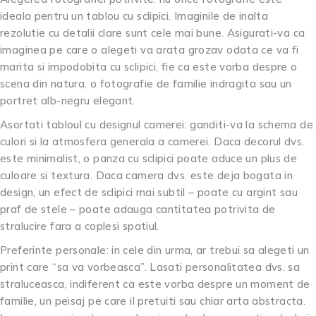
ideala pentru un tablou cu sclipici. Imaginile de inalta
rezolutie cu detalii clare sunt cele mai bune. Asigurati-va ca
imaginea pe care o alegeti va arata grozav odata ce va fi
marita si impodobita cu sclipici, fie ca este vorba despre o
scena din natura, o fotografie de familie indragita sau un
portret alb-negru elegant.
Asortati tabloul cu designul camerei: ganditi-va la schema de
culori si la atmosfera generala a camerei. Daca decorul dvs.
este minimalist, o panza cu sclipici poate aduce un plus de
culoare si textura. Daca camera dvs. este deja bogata in
design, un efect de sclipici mai subtil – poate cu argint sau
praf de stele – poate adauga cantitatea potrivita de
stralucire fara a coplesi spatiul.
Preferinte personale: in cele din urma, ar trebui sa alegeti un
print care “sa va vorbeasca”. Lasati personalitatea dvs. sa
straluceasca, indiferent ca este vorba despre un moment de
familie, un peisaj pe care il pretuiti sau chiar arta abstracta.