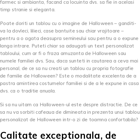
farmec si ambianta, facand ca locuinta dvs. sa fie in acelasi
timp stranie si eleganta.
Poate doriti un tablou cu o imagine de Halloween – ganditi-
va la dovleci, lilieci, case bantuite sau chiar vrajitoare –
pentru a o agata deasupra semineului sau pentru a o expune
langa intrare. Puteti chiar sa adaugati un text personalizat
tabloului, cum ar fi o fraza amuzanta de Halloween sau
numele familiei dvs. Sau, daca sunteti in cautarea a ceva mai
personal, de ce sa nu creati un tablou cu propria fotografie
de familie de Halloween? Este o modalitate excelenta de a
pastra amintirea costumelor familiei si de a le expune in casa
dvs. ca o traditie anuala.
Si sa nu uitam ca Halloween-ul este despre distractie. De ce
sa nu va sorbiti cafeaua de dimineata in prezenta unui tablou
personalizat de Halloween intr-o zi de toamna confortabila?
Calitate exceptionala, de