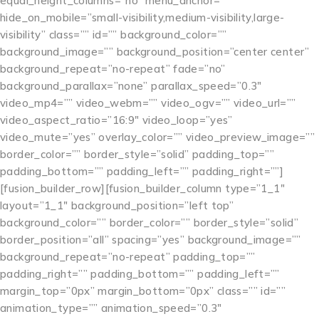
equal_height_columns=”no” menu_anchor=””
hide_on_mobile=”small-visibility,medium-visibility,large-
visibility” class=”” id=”” background_color=””
background_image=”” background_position=”center center”
background_repeat=”no-repeat” fade=”no”
background_parallax=”none” parallax_speed=”0.3″
video_mp4=”” video_webm=”” video_ogv=”” video_url=””
video_aspect_ratio=”16:9″ video_loop=”yes”
video_mute=”yes” overlay_color=”” video_preview_image=””
border_color=”” border_style=”solid” padding_top=””
padding_bottom=”” padding_left=”” padding_right=””]
[fusion_builder_row][fusion_builder_column type=”1_1″
layout=”1_1″ background_position=”left top”
background_color=”” border_color=”” border_style=”solid”
border_position=”all” spacing=”yes” background_image=””
background_repeat=”no-repeat” padding_top=””
padding_right=”” padding_bottom=”” padding_left=””
margin_top=”0px” margin_bottom=”0px” class=”” id=””
animation_type=”” animation_speed=”0.3″