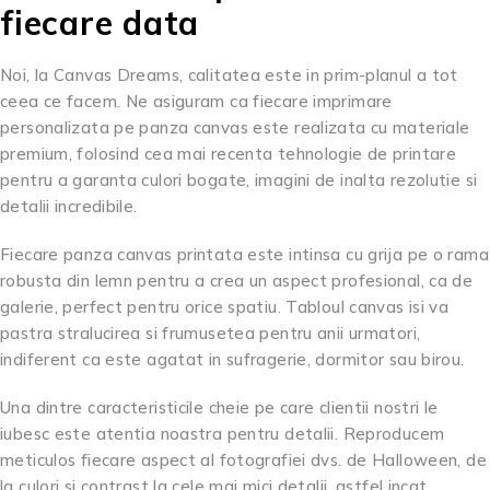
fiecare data
Noi, la Canvas Dreams, calitatea este in prim-planul a tot
ceea ce facem. Ne asiguram ca fiecare imprimare
personalizata pe panza canvas este realizata cu materiale
premium, folosind cea mai recenta tehnologie de printare
pentru a garanta culori bogate, imagini de inalta rezolutie si
detalii incredibile.
Fiecare panza canvas printata este intinsa cu grija pe o rama
robusta din lemn pentru a crea un aspect profesional, ca de
galerie, perfect pentru orice spatiu. Tabloul canvas isi va
pastra stralucirea si frumusetea pentru anii urmatori,
indiferent ca este agatat in sufragerie, dormitor sau birou.
Una dintre caracteristicile cheie pe care clientii nostri le
iubesc este atentia noastra pentru detalii. Reproducem
meticulos fiecare aspect al fotografiei dvs. de Halloween, de
la culori si contrast la cele mai mici detalii, astfel incat