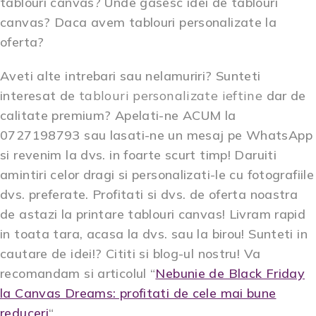
tablouri canvas? Unde gasesc idei de tablouri
canvas? Daca avem tablouri personalizate la
oferta?
Aveti alte intrebari sau nelamuriri? Sunteti
interesat de
tablouri personalizate ieftine
dar de
calitate premium? Apelati-ne ACUM la
0727198793 sau lasati-ne un mesaj pe WhatsApp
si revenim la dvs. in foarte scurt timp! Daruiti
amintiri celor dragi si personalizati-le cu fotografiile
dvs. preferate. Profitati si dvs. de oferta noastra
de astazi la printare tablouri canvas! Livram rapid
in toata tara, acasa la dvs. sau la birou! Sunteti in
cautare de idei!? Cititi si blog-ul nostru! Va
recomandam si articolul “
Nebunie de Black Friday
la Canvas Dreams: profitati de cele mai bune
reduceri
“.