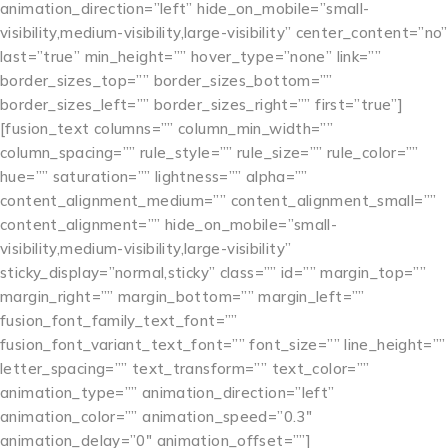
animation_direction=”left” hide_on_mobile=”small-
visibility,medium-visibility,large-visibility” center_content=”no”
last=”true” min_height=”” hover_type=”none” link=””
border_sizes_top=”” border_sizes_bottom=””
border_sizes_left=”” border_sizes_right=”” first=”true”]
[fusion_text columns=”” column_min_width=””
column_spacing=”” rule_style=”” rule_size=”” rule_color=””
hue=”” saturation=”” lightness=”” alpha=””
content_alignment_medium=”” content_alignment_small=””
content_alignment=”” hide_on_mobile=”small-
visibility,medium-visibility,large-visibility”
sticky_display=”normal,sticky” class=”” id=”” margin_top=””
margin_right=”” margin_bottom=”” margin_left=””
fusion_font_family_text_font=””
fusion_font_variant_text_font=”” font_size=”” line_height=””
letter_spacing=”” text_transform=”” text_color=””
animation_type=”” animation_direction=”left”
animation_color=”” animation_speed=”0.3″
animation_delay=”0″ animation_offset=””]