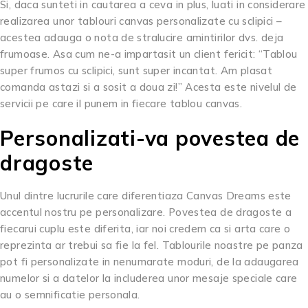
Si, daca sunteti in cautarea a ceva in plus, luati in considerare
realizarea unor tablouri canvas personalizate cu sclipici –
acestea adauga o nota de stralucire amintirilor dvs. deja
frumoase. Asa cum ne-a impartasit un client fericit: “Tablou
super frumos cu sclipici, sunt super incantat. Am plasat
comanda astazi si a sosit a doua zi!” Acesta este nivelul de
servicii pe care il punem in fiecare tablou canvas.
Personalizati-va povestea de
dragoste
Unul dintre lucrurile care diferentiaza Canvas Dreams este
accentul nostru pe personalizare. Povestea de dragoste a
fiecarui cuplu este diferita, iar noi credem ca si arta care o
reprezinta ar trebui sa fie la fel. Tablourile noastre pe panza
pot fi personalizate in nenumarate moduri, de la adaugarea
numelor si a datelor la includerea unor mesaje speciale care
au o semnificatie personala.