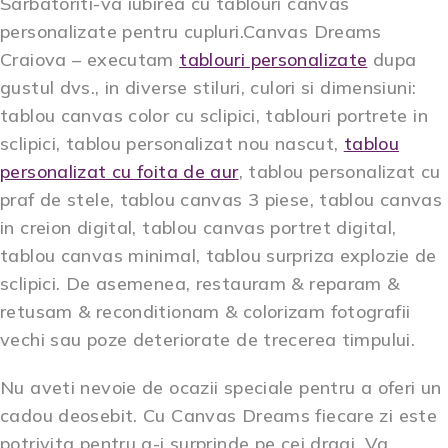
Sarbatoriti-va iubirea cu tablouri canvas
personalizate pentru cupluri.Canvas Dreams
Craiova – executam
tablouri personalizate
dupa
gustul dvs., in diverse stiluri, culori si dimensiuni:
tablou canvas color cu sclipici, tablouri portrete in
sclipici, tablou personalizat nou nascut,
tablou
personalizat cu foita de aur
, tablou personalizat cu
praf de stele, tablou canvas 3 piese, tablou canvas
in creion digital, tablou canvas portret digital,
tablou canvas minimal, tablou surpriza explozie de
sclipici. De asemenea, restauram & reparam &
retusam & reconditionam & colorizam fotografii
vechi sau poze deteriorate de trecerea timpului.
Nu aveti nevoie de ocazii speciale pentru a oferi un
cadou deosebit. Cu Canvas Dreams fiecare zi este
potrivita pentru a-i surprinde pe cei dragi. Va